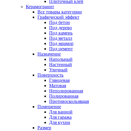
Плиточный клей
Керамогранит
Все товары категории
Графический эффект
Под бетон
Под дерево
Под камень
Под металл
Под мрамор
Под цемент
Назначение
Напольный
Настенный
Уличный
Поверхность
Глянцевая
Матовая
Неполированная
Полированная
Противоскользящая
Помещение
Для ванной
Для гаража
Для кухни
Размер