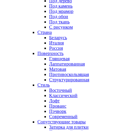
Под дерево
Под камень
Под мрамор
Под обои
Под ткань
С рисунком
Страна
Беларусь
Италия
Россия
Поверхность
Глянцевая
Лаппатированная
Матовая
Противоскользящая
Структурированная
Стиль
Восточный
Классический
Лофт
Прованс
Пэчворк
Современный
Сопутствующие товары
Затирка для плитки