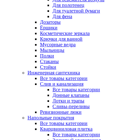
Для полотенец
Для туалетной бумаги
Для фена
Дозаторы
Ёршики
Косметические зеркала
Крючки для ванной
Мусорные ведра
Мыльницы
Полки
Стаканы
Стойки
Инженерная сантехника
Все товары категории
Слив и канализация
Все товары категории
Донные клапаны
Лотки и трапы
Сливы-переливы
Ревизионные люки
Напольные покрытия
Все товары категории
Кварцвиниловая плитка
Все товары категории