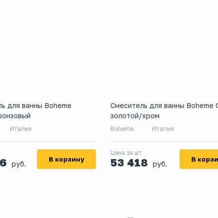
ль для ванны Boheme
Смеситель для ванны Boheme 
ронзовый
золотой/хром
Италия
Boheme
Италия
Цена за шт
В корзину
В корз
06
53 418
руб.
руб.