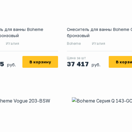
ль для ванны Boheme
Смеситель для ванны Boheme Q
бронзовый
бронзовый
Италия
Boheme
Италия
Цена за шт
В корзину
В корз
65
37 417
руб.
руб.