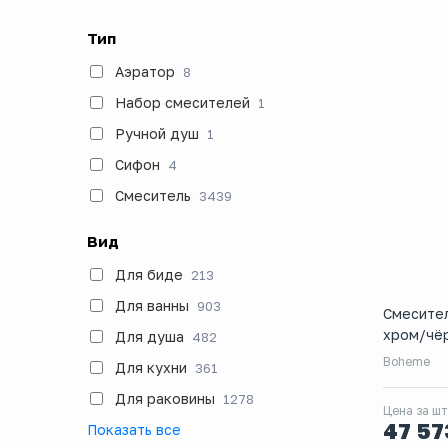
Тип
Аэратор
8
Набор смесителей
1
Ручной душ
1
Сифон
4
Смеситель
3439
Вид
Для биде
213
Для ванны
903
Смесител
хром/чё
Для душа
482
Boheme
Для кухни
361
Для раковины
1278
Цена за шт
47 5
Показать все