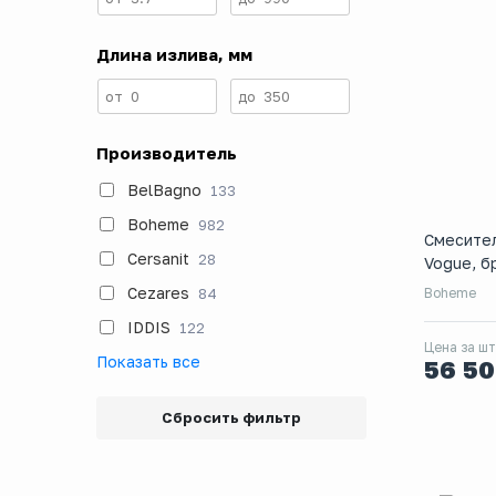
Длина излива, мм
от
0
до
350
Производитель
BelBagno
133
Boheme
982
Смесите
Cersanit
28
Vogue, б
Cezares
84
Boheme
IDDIS
122
Цена за шт
Показать все
56 5