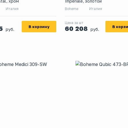
stal, хром
Imperiale, золотой
Италия
Boheme
Италия
Цена за шт
В корзину
В корз
55
60 208
руб.
руб.