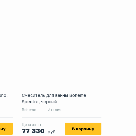
Uno,
Смеситель для ванны Boheme
Spectre, чёрный
Boheme
Италия
Цена за шт
ину
В корзину
77 330
руб.