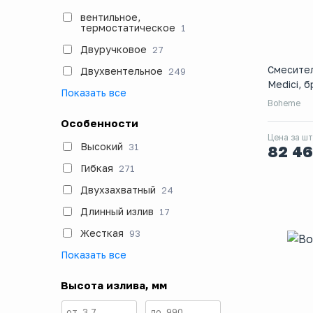
вентильное,
термостатическое
1
Двуручковое
27
Смесите
Двухвентельное
249
Medici, 
Показать все
Boheme
Особенности
Цена за шт
Высокий
31
82 4
Гибкая
271
Двухзахватный
24
Длинный излив
17
Жесткая
93
Показать все
Высота излива, мм
от
3.7
до
990