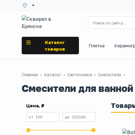
Каталог
Плитка
Керамог
товаров
Главная
Каталог
Сантехника
Смесители
Смесители для ванной
Товар
Цена, ₽
от
100
до
220160