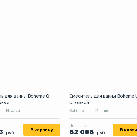
ь для ванны Boheme Q,
Смеситель для ванны Boheme 
рный
стальной
Италия
Boheme
Италия
Цена за шт
В корзину
В корз
73
82 008
руб.
руб.