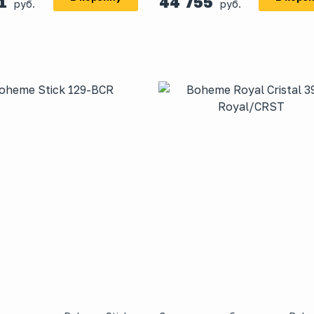
51
44 755
руб.
руб.