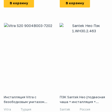
В корзину
В корзину
Инсталляция Vitra с
ПЭК Santek Нео (подвесная
безободковым унитазом
чаша + инсталляция +
Vitra S20 9004B003-7202,
сиденье микролифт + панель
Vitra
Турция
Santek
Россия
сиденье микролифт,
белого цвета)