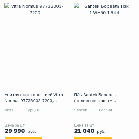
Унитаз с инсталляцией Vitra
ПЭК Santek Бореаль
Normus 9773B003-7200,
(подвесная чаша +
сиденье микролифт,
инсталляция + сиденье
Vitra
Турция
Santek
Россия
комплект
микролифт + панель хром)
Цена за шт
Цена за шт
29 990
21 040
руб.
руб.