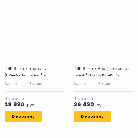
ПЭК Santek Бореаль
ПЭК Santek Нео (подвесная
(подвесная чаша +
чаша + инсталляция +
инсталляция +сиденье
сиденье микролифт + панель
Santek
Россия
Santek
Россия
микролифт + панель белого
хром)
цвета)
Цена за шт
Цена за шт
19 920
26 430
руб.
руб.
В корзину
В корзину