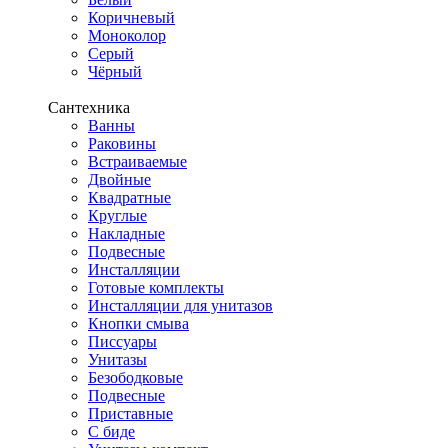
Коричневый
Моноколор
Серый
Чёрный
Сантехника
Ванны
Раковины
Встраиваемые
Двойные
Квадратные
Круглые
Накладные
Подвесные
Инсталляции
Готовые комплекты
Инсталляции для унитазов
Кнопки смыва
Писсуары
Унитазы
Безободковые
Подвесные
Приставные
С биде