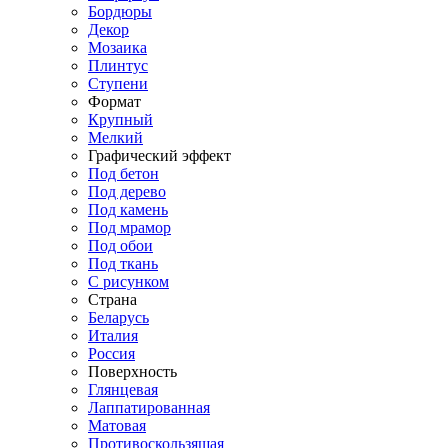
Бордюры
Декор
Мозаика
Плинтус
Ступени
Формат
Крупный
Мелкий
Графический эффект
Под бетон
Под дерево
Под камень
Под мрамор
Под обои
Под ткань
С рисунком
Страна
Беларусь
Италия
Россия
Поверхность
Глянцевая
Лаппатированная
Матовая
Противоскользящая