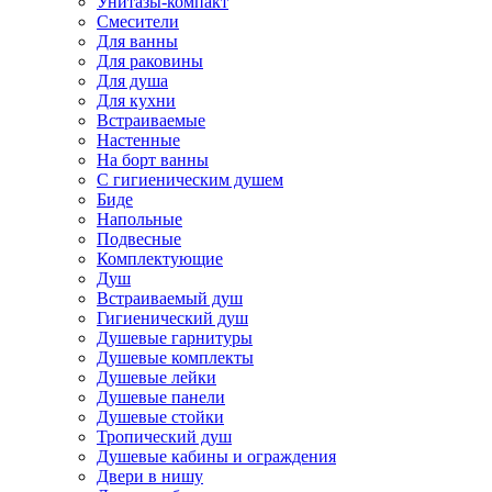
Унитазы-компакт
Смесители
Для ванны
Для раковины
Для душа
Для кухни
Встраиваемые
Настенные
На борт ванны
С гигиеническим душем
Биде
Напольные
Подвесные
Комплектующие
Душ
Встраиваемый душ
Гигиенический душ
Душевые гарнитуры
Душевые комплекты
Душевые лейки
Душевые панели
Душевые стойки
Тропический душ
Душевые кабины и ограждения
Двери в нишу