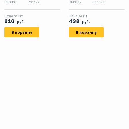
Plitonit
Россия
Bundex
Россия
керамической плитки, класс
С1Т, 25 кг
Цена за шт
Цена за шт
610
438
руб.
руб.
В корзину
В корзину