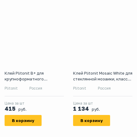
Клей Plitonit В+ для
Клей Plitonit Mosaic White для
крупноформатного
стеклянной мозаики, класс
керамогранита и
С1 ТЕ, 25 кг, белый
Plitonit
Россия
Plitonit
Россия
натурального камня, класс
С2ТЕ, 5 кг
Цена за шт
Цена за шт
415
1 134
руб.
руб.
В корзину
В корзину