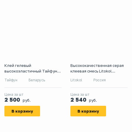
Клей гелевый
Высококачественная серая
высокоэластичный Тайфун
клеевая смесь Litokol
Geoflex, 25 кг
Litostone K98, 25 кг
Тайфун
Беларусь
Litokol
Россия
Цена за шт
Цена за шт
2 500
2 540
руб.
руб.
В корзину
В корзину