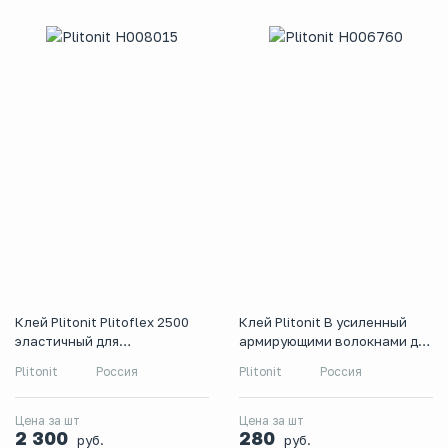
Клей Plitonit Plitoflex 2500
Клей Plitonit В усиленный
эластичный для
армирующими волокнами для
крупноформатной плитки,
керамогранитной и
Plitonit
Россия
Plitonit
Россия
класс C2 TE S1, 25 кг
керамической плитки, класс
С1Т, 5 кг
Цена за шт
Цена за шт
2 300
280
руб.
руб.