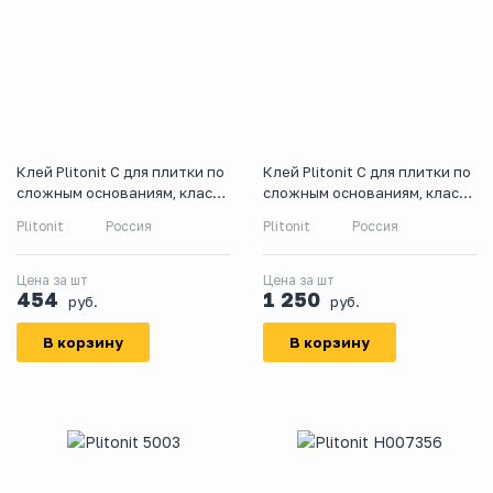
Клей Plitonit С для плитки по
Клей Plitonit С для плитки по
сложным основаниям, класс
сложным основаниям, класс
С2ТЕ, 5 кг
С2ТЕ, 25 кг
Plitonit
Россия
Plitonit
Россия
Цена за шт
Цена за шт
454
1 250
руб.
руб.
В корзину
В корзину