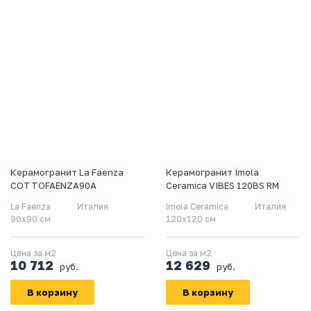
Керамогранит La Faenza
Керамогранит Imola
COTTOFAENZA90A
Ceramica VIBES 120BS RM
La Faenza
Италия
Imola Ceramica
Италия
90x90 см
120x120 см
Цена за м2
Цена за м2
10 712
12 629
руб.
руб.
В корзину
В корзину