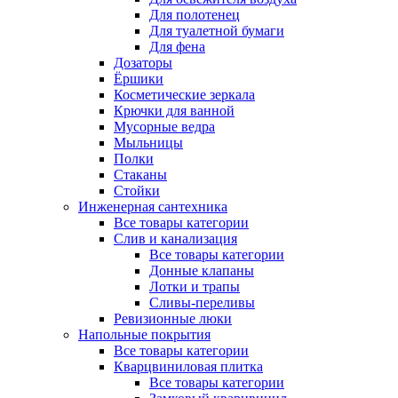
Для полотенец
Для туалетной бумаги
Для фена
Дозаторы
Ёршики
Косметические зеркала
Крючки для ванной
Мусорные ведра
Мыльницы
Полки
Стаканы
Стойки
Инженерная сантехника
Все товары категории
Слив и канализация
Все товары категории
Донные клапаны
Лотки и трапы
Сливы-переливы
Ревизионные люки
Напольные покрытия
Все товары категории
Кварцвиниловая плитка
Все товары категории