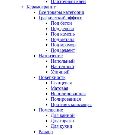
Плиточный клей
Керамогранит
Все товары категории
Графический эффект
Под бетон
Под дерево
Под камень
Под металл
Под мрамор
Под цемент
Назначение
Напольный
Настенный
Уличный
Поверхность
Глянцевая
Матовая
Неполированная
Полированная
Противоскользящая
Помещение
Для ванной
Для гаража
Для кухни
Размер