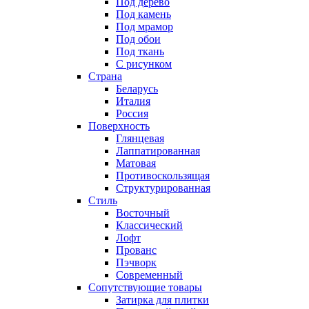
Под дерево
Под камень
Под мрамор
Под обои
Под ткань
С рисунком
Страна
Беларусь
Италия
Россия
Поверхность
Глянцевая
Лаппатированная
Матовая
Противоскользящая
Структурированная
Стиль
Восточный
Классический
Лофт
Прованс
Пэчворк
Современный
Сопутствующие товары
Затирка для плитки