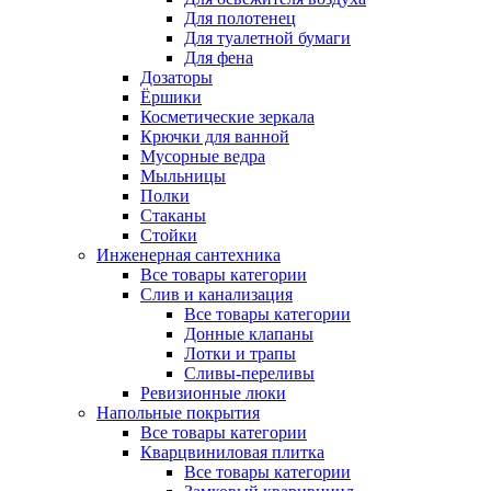
Для полотенец
Для туалетной бумаги
Для фена
Дозаторы
Ёршики
Косметические зеркала
Крючки для ванной
Мусорные ведра
Мыльницы
Полки
Стаканы
Стойки
Инженерная сантехника
Все товары категории
Слив и канализация
Все товары категории
Донные клапаны
Лотки и трапы
Сливы-переливы
Ревизионные люки
Напольные покрытия
Все товары категории
Кварцвиниловая плитка
Все товары категории