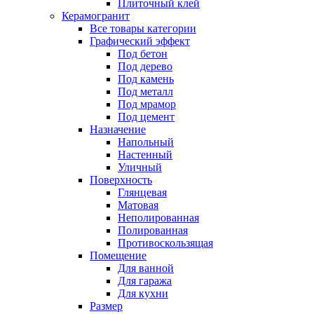
Плиточный клей
Керамогранит
Все товары категории
Графический эффект
Под бетон
Под дерево
Под камень
Под металл
Под мрамор
Под цемент
Назначение
Напольный
Настенный
Уличный
Поверхность
Глянцевая
Матовая
Неполированная
Полированная
Противоскользящая
Помещение
Для ванной
Для гаража
Для кухни
Размер