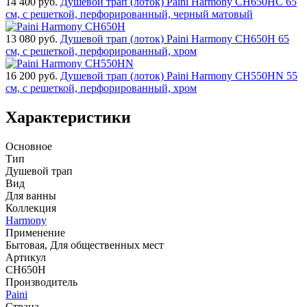
14 400
руб.
Душевой трап (лоток) Paini Harmony CH650HC 65
см, с решеткой, перфорированный, черный матовый
13 080
руб.
Душевой трап (лоток) Paini Harmony CH650H 65
см, с решеткой, перфорированный, хром
16 200
руб.
Душевой трап (лоток) Paini Harmony CH550HN 55
см, с решеткой, перфорированный, хром
Характеристики
Основное
Тип
Душевой трап
Вид
Для ванны
Коллекция
Harmony
Применение
Бытовая, Для общественных мест
Артикул
CH650H
Производитель
Paini
Страна