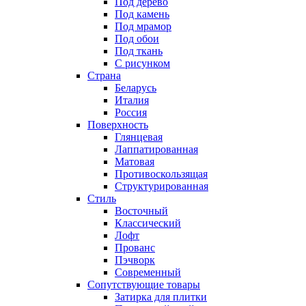
Под дерево
Под камень
Под мрамор
Под обои
Под ткань
С рисунком
Страна
Беларусь
Италия
Россия
Поверхность
Глянцевая
Лаппатированная
Матовая
Противоскользящая
Структурированная
Стиль
Восточный
Классический
Лофт
Прованс
Пэчворк
Современный
Сопутствующие товары
Затирка для плитки