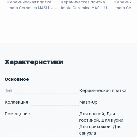
Керамическая плитка
Керамическая плитка
Керамичес
Imola Ceramica MASH-UP
Imola Ceramica MASH-UP
Imola Cera
36W
36A
1 36
Характеристики
Основное
Тип
Керамическая плитка
Коллекция
Mash-Up
Помещение
Для ванной, Для
гостиной, Для кухни,
Для прихожей, Для
санузла