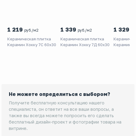
1 219
1 339
1 329
руб./м2
руб./м2
ру
Керамическая плитка
Керамическая плитка
Керамичес
Керамин Хокку 7С 60x30
Керамин Хокку 7Д 60x30
Керамин М
белый 30x
Не можете определиться с выбором?
Получите бесплатную консультацию нашего
специалиста, он ответит на все ваши вопросы, а
также вы всегда можете попросить его сделать
бесплатный дизайн-проект и фотографии товара на
витрине.