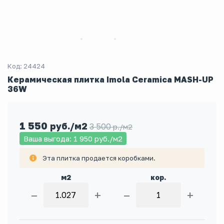
Код: 24424
Керамическая плитка Imola Ceramica MASH-UP
36W
1 550
руб./м2
3 500
р./м2
Ваша выгода: 1 950
руб./м2
Эта плитка продается коробками.
м2
кор.
–
+
–
+