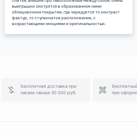
плитки, внешне противоположные между собой, очень
выигрышно смотрятся в образованном ними
облицовочном покрытии, где чередуется то контраст
фактур, то ступенчатое расположение, с
возрастающими эмоциями и оригинальностью.
Бесплатная доставка при
Бесплатный
заказе свыше 30 000 руб.
при оформл