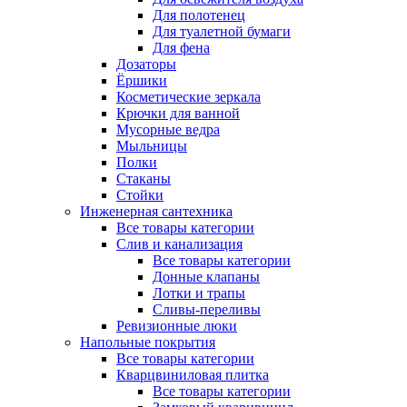
Для полотенец
Для туалетной бумаги
Для фена
Дозаторы
Ёршики
Косметические зеркала
Крючки для ванной
Мусорные ведра
Мыльницы
Полки
Стаканы
Стойки
Инженерная сантехника
Все товары категории
Слив и канализация
Все товары категории
Донные клапаны
Лотки и трапы
Сливы-переливы
Ревизионные люки
Напольные покрытия
Все товары категории
Кварцвиниловая плитка
Все товары категории