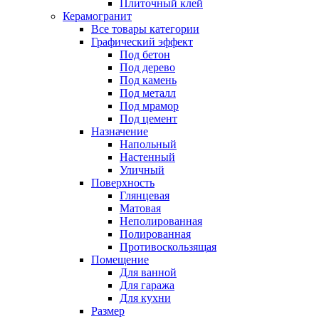
Плиточный клей
Керамогранит
Все товары категории
Графический эффект
Под бетон
Под дерево
Под камень
Под металл
Под мрамор
Под цемент
Назначение
Напольный
Настенный
Уличный
Поверхность
Глянцевая
Матовая
Неполированная
Полированная
Противоскользящая
Помещение
Для ванной
Для гаража
Для кухни
Размер