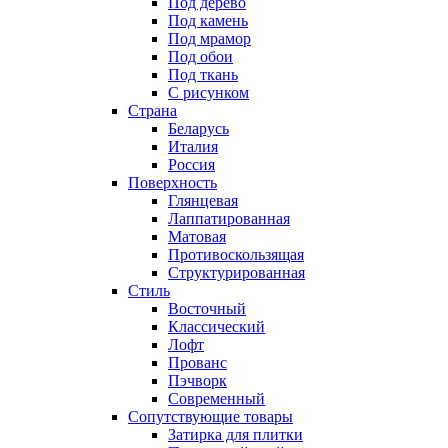
Под дерево
Под камень
Под мрамор
Под обои
Под ткань
С рисунком
Страна
Беларусь
Италия
Россия
Поверхность
Глянцевая
Лаппатированная
Матовая
Противоскользящая
Структурированная
Стиль
Восточный
Классический
Лофт
Прованс
Пэчворк
Современный
Сопутствующие товары
Затирка для плитки