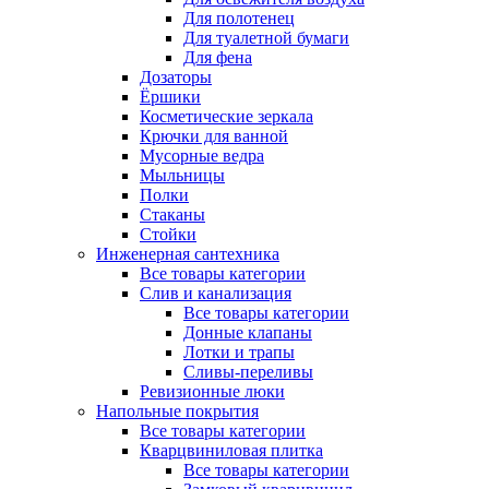
Для полотенец
Для туалетной бумаги
Для фена
Дозаторы
Ёршики
Косметические зеркала
Крючки для ванной
Мусорные ведра
Мыльницы
Полки
Стаканы
Стойки
Инженерная сантехника
Все товары категории
Слив и канализация
Все товары категории
Донные клапаны
Лотки и трапы
Сливы-переливы
Ревизионные люки
Напольные покрытия
Все товары категории
Кварцвиниловая плитка
Все товары категории