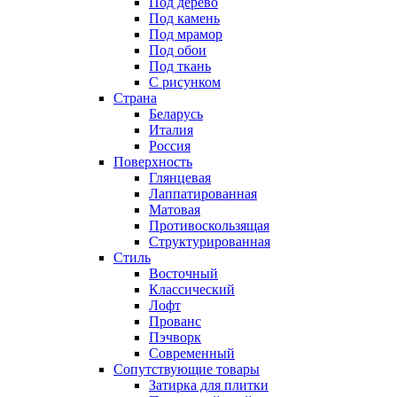
Под дерево
Под камень
Под мрамор
Под обои
Под ткань
С рисунком
Страна
Беларусь
Италия
Россия
Поверхность
Глянцевая
Лаппатированная
Матовая
Противоскользящая
Структурированная
Стиль
Восточный
Классический
Лофт
Прованс
Пэчворк
Современный
Сопутствующие товары
Затирка для плитки