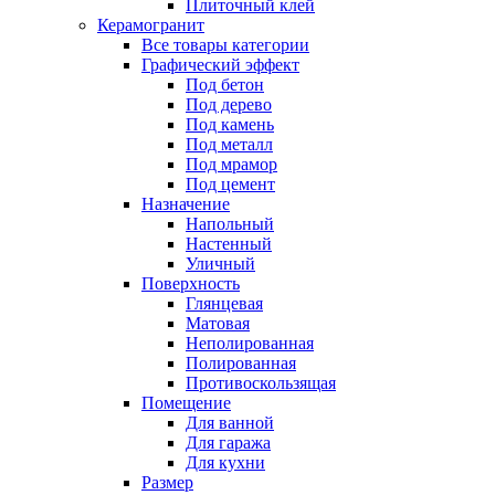
Плиточный клей
Керамогранит
Все товары категории
Графический эффект
Под бетон
Под дерево
Под камень
Под металл
Под мрамор
Под цемент
Назначение
Напольный
Настенный
Уличный
Поверхность
Глянцевая
Матовая
Неполированная
Полированная
Противоскользящая
Помещение
Для ванной
Для гаража
Для кухни
Размер