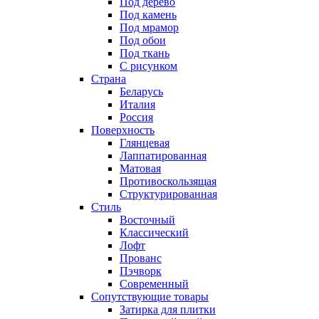
Под дерево
Под камень
Под мрамор
Под обои
Под ткань
С рисунком
Страна
Беларусь
Италия
Россия
Поверхность
Глянцевая
Лаппатированная
Матовая
Противоскользящая
Структурированная
Стиль
Восточный
Классический
Лофт
Прованс
Пэчворк
Современный
Сопутствующие товары
Затирка для плитки