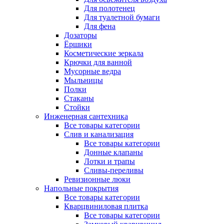
Для полотенец
Для туалетной бумаги
Для фена
Дозаторы
Ёршики
Косметические зеркала
Крючки для ванной
Мусорные ведра
Мыльницы
Полки
Стаканы
Стойки
Инженерная сантехника
Все товары категории
Слив и канализация
Все товары категории
Донные клапаны
Лотки и трапы
Сливы-переливы
Ревизионные люки
Напольные покрытия
Все товары категории
Кварцвиниловая плитка
Все товары категории