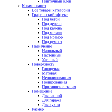
Плиточный клей
Керамогранит
Все товары категории
Графический эффект
Под бетон
Под дерево
Под камень
Под металл
Под мрамор
Под цемент
Назначение
Напольный
Настенный
Уличный
Поверхность
Глянцевая
Матовая
Неполированная
Полированная
Противоскользящая
Помещение
Для ванной
Для гаража
Для кухни
Размер