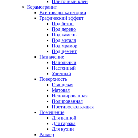
Плиточный клей
Керамогранит
Все товары категории
Графический эффект
Под бетон
Под дерево
Под камень
Под металл
Под мрамор
Под цемент
Назначение
Напольный
Настенный
Уличный
Поверхность
Глянцевая
Матовая
Неполированная
Полированная
Противоскользящая
Помещение
Для ванной
Для гаража
Для кухни
Размер