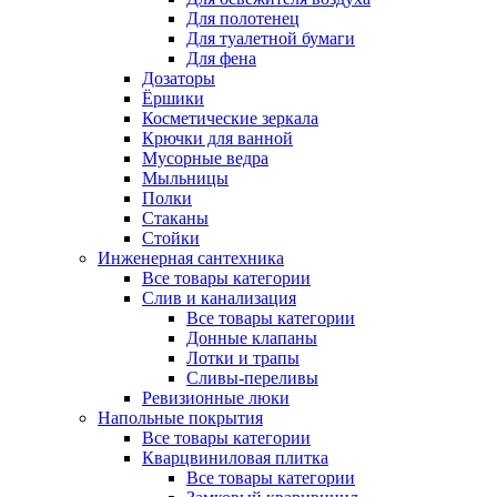
Для полотенец
Для туалетной бумаги
Для фена
Дозаторы
Ёршики
Косметические зеркала
Крючки для ванной
Мусорные ведра
Мыльницы
Полки
Стаканы
Стойки
Инженерная сантехника
Все товары категории
Слив и канализация
Все товары категории
Донные клапаны
Лотки и трапы
Сливы-переливы
Ревизионные люки
Напольные покрытия
Все товары категории
Кварцвиниловая плитка
Все товары категории