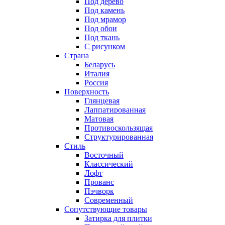
Под дерево
Под камень
Под мрамор
Под обои
Под ткань
С рисунком
Страна
Беларусь
Италия
Россия
Поверхность
Глянцевая
Лаппатированная
Матовая
Противоскользящая
Структурированная
Стиль
Восточный
Классический
Лофт
Прованс
Пэчворк
Современный
Сопутствующие товары
Затирка для плитки