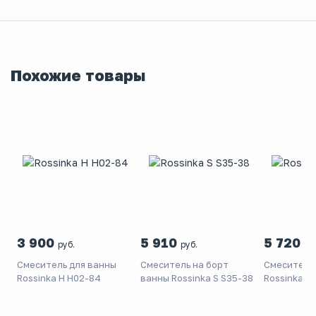
Похожие товары
3 900
5 910
5 720
руб.
руб.
ру
Смеситель для ванны
Смеситель на борт
Смеситель
Rossinka H H02-84
ванны Rossinka S S35-38
Rossinka Y