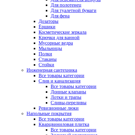
Для полотенец
Для туалетной бумаги
Для фена
Дозаторы
Ёршики
Косметические зеркала
Крючки для ванной
Мусорные ведра
Мыльницы
Полки
Стаканы
Стойки
Инженерная сантехника
Все товары категории
Слив и канализация
Все товары категории
Донные клапаны
Лотки и трапы
Сливы-переливы
Ревизионные люки
Напольные покрытия
Все товары категории
Кварцвиниловая плитка
Все товары категории