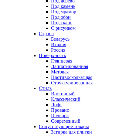
Под дерево
Под камень
Под мрамор
Под обои
Под ткань
С рисунком
Страна
Беларусь
Италия
Россия
Поверхность
Глянцевая
Лаппатированная
Матовая
Противоскользящая
Структурированная
Стиль
Восточный
Классический
Лофт
Прованс
Пэчворк
Современный
Сопутствующие товары
Затирка для плитки