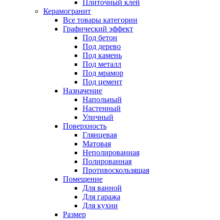
Плиточный клей
Керамогранит
Все товары категории
Графический эффект
Под бетон
Под дерево
Под камень
Под металл
Под мрамор
Под цемент
Назначение
Напольный
Настенный
Уличный
Поверхность
Глянцевая
Матовая
Неполированная
Полированная
Противоскользящая
Помещение
Для ванной
Для гаража
Для кухни
Размер