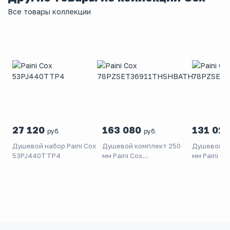
Все товары коллекции
27 120
163 080
131 01
руб.
руб.
Душевой набор Paini Cox
Душевой комплект 250
Душевой к
53PJ440TTP4
мм Paini Cox
мм Paini Co
78PZSET36911THSHBATH
78PZSET3