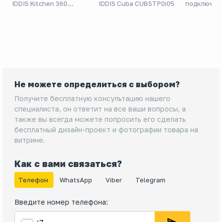
IDDIS Kitchen 360
IDDIS Cuba CUBSTP0i05
подключен
K36BNJ0i05
IDDIS Rule
Не можете определиться с выбором?
Получите бесплатную консультацию нашего
специалиста, он ответит на все ваши вопросы, а
также вы всегда можете попросить его сделать
бесплатный дизайн-проект и фотографии товара на
витрине.
Как с вами связаться?
Телефон
WhatsApp
Viber
Telegram
Введите номер телефона: