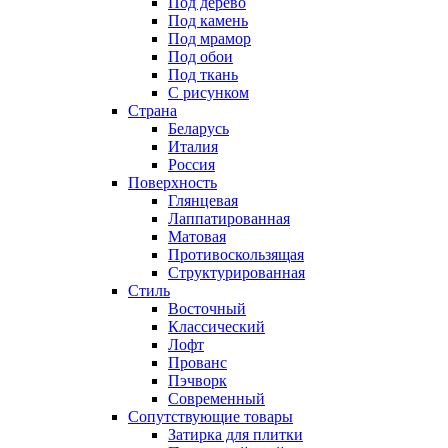
Под дерево
Под камень
Под мрамор
Под обои
Под ткань
С рисунком
Страна
Беларусь
Италия
Россия
Поверхность
Глянцевая
Лаппатированная
Матовая
Противоскользящая
Структурированная
Стиль
Восточный
Классический
Лофт
Прованс
Пэчворк
Современный
Сопутствующие товары
Затирка для плитки