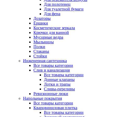
Для полотенец
Для туалетной бумаги
Для фена
Дозаторы
Ёршики
Косметические зеркала
Крючки для ванной
Мусорные ведра
Мыльницы
Полки
Стаканы
Стойки
Инженерная сантехника
Все товары категории
Слив и канализация
Все товары категории
Донные клапаны
Лотки и трапы
Сливы-переливы
Ревизионные люки
Напольные покрытия
Все товары категории
Кварцвиниловая плитка
Все товары категории