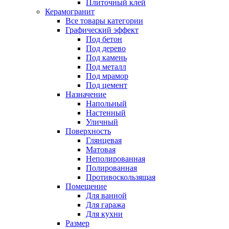
Плиточный клей
Керамогранит
Все товары категории
Графический эффект
Под бетон
Под дерево
Под камень
Под металл
Под мрамор
Под цемент
Назначение
Напольный
Настенный
Уличный
Поверхность
Глянцевая
Матовая
Неполированная
Полированная
Противоскользящая
Помещение
Для ванной
Для гаража
Для кухни
Размер